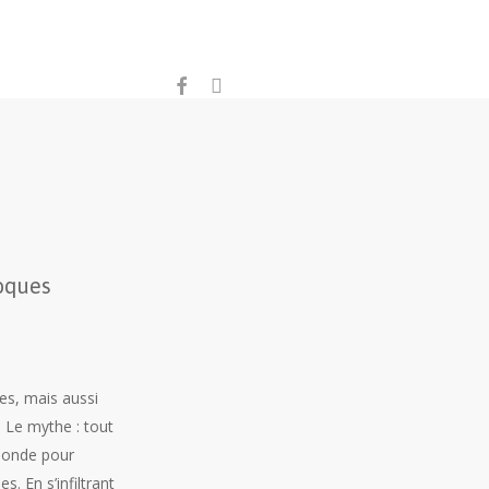
facebook
instagram
Roques
es, mais aussi
. Le mythe : tout
 monde pour
. En s’infiltrant