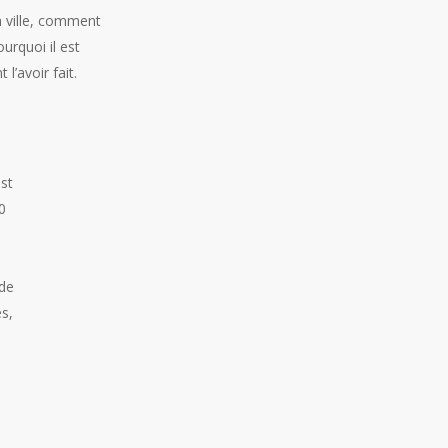
a ville, comment
urquoi il est
l’avoir fait.
est
0
 de
s,