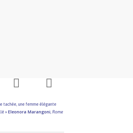
ise tachée, une femme élégante
Eleonora Marangoni
llé »
,
Rome