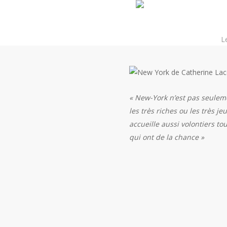
Skip
to
main
Le
content
« New-York n’est pas seulem
les très riches ou les très jeu
accueille aussi volontiers to
qui ont de la chance »