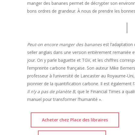
manger des bananes permet de décrypter son environne
bons ordres de grandeur. À nous de prendre les bonnes 
Peut-on encore manger des bananes
est l’adaptation 
seller anglais dans une version entièrement remaniée e
jour. On y parle baguette et TGV, et les chiffres corres
l’empreinte carbone française. Son auteur Mike Berner
professeur à l’université de Lancaster au Royaume-Uni,
pionnier de la quantification carbone. Il est également l
Il n’y a pas de planète B
, que le Financial Times a quali
manuel pour transformer l’humanité ».
Acheter chez Place des libraires