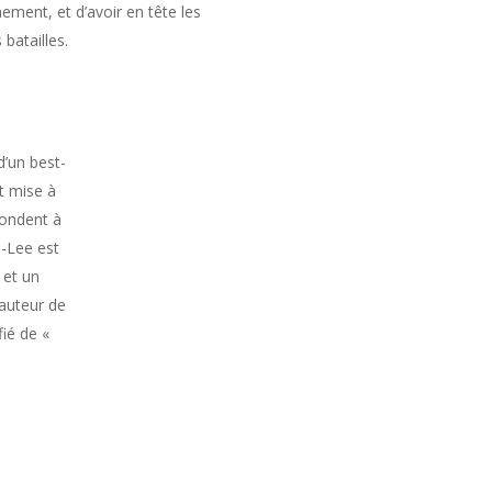
ment, et d’avoir en tête les
batailles.
d’un best-
t mise à
pondent à
s-Lee est
 et un
’auteur de
fié de «